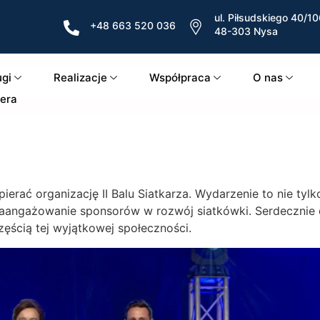
ul. Piłsudskiego 40/10
+48 663 520 036
48-303 Nysa
ugi
Realizacje
Współpraca
O nas
iera
erać organizację II Balu Siatkarza. Wydarzenie to nie tyl
i zaangażowanie sponsorów w rozwój siatkówki. Serdecznie
ęścią tej wyjątkowej społeczności.